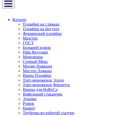
Каталог
Пломбир на сливках
Пломбир на йогурте
Фермерский пломбир
Маэстро
ГОСТ
Большой рожок
Няш Вкусняш
Морозкино
Сочный Микс
Мадам Ложкина
Мистер Ложкин
Ванна Пломбир
Торт-мороженое Эладо
Торт-мороженое Фризетта
Ванны для HoReCa
Вафельный стаканчик
Эскимо
Рожок
Брикет
Трубочка во взбитой глазури