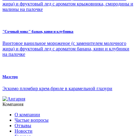
жира) и фруктовый лед с ароматом крыжовника, смородины и
малины на палочке
"Сочный микс" банан, киви и клубника
Винтовое ванильное мороженое (с заменителем молочного
жира) и фруктовый лед с ароматом банана, киви и клубники
на палочке
Маэстро
Эскимо пломбир крем-брюле в карамельной глазури
Компания
О компании
Частые вопросы
Отзывы
Новости