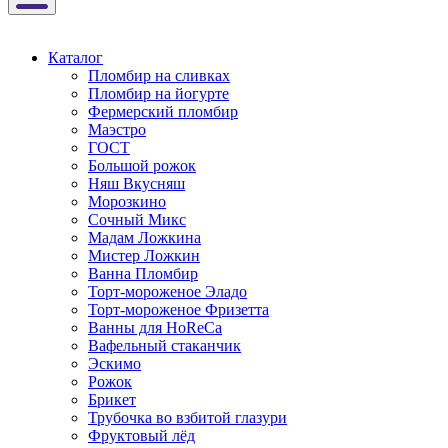
Каталог
Пломбир на сливках
Пломбир на йогурте
Фермерский пломбир
Маэстро
ГОСТ
Большой рожок
Няш Вкусняш
Морозкино
Сочный Микс
Мадам Ложкина
Мистер Ложкин
Ванна Пломбир
Торт-мороженое Эладо
Торт-мороженое Фризетта
Ванны для HoReCa
Вафельный стаканчик
Эскимо
Рожок
Брикет
Трубочка во взбитой глазури
Фруктовый лёд