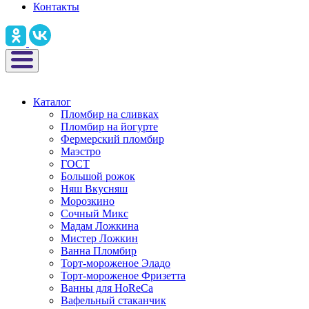
Контакты
Каталог
Пломбир на сливках
Пломбир на йогурте
Фермерский пломбир
Маэстро
ГОСТ
Большой рожок
Няш Вкусняш
Морозкино
Сочный Микс
Мадам Ложкина
Мистер Ложкин
Ванна Пломбир
Торт-мороженое Эладо
Торт-мороженое Фризетта
Ванны для HoReCa
Вафельный стаканчик