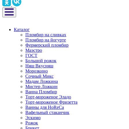
Каталог
Пломбир на сливках
Пломбир на йогурте
Фермерский пломбир
Маэстро
ГОСТ
Большой рожок
Няш Вкусняш
Морозкино
Сочный Микс
Мадам Ложкина
Мистер Ложкин
Ванна Пломбир
Торт-мороженое Эладо
Торт-мороженое Фризетта
Ванны для HoReCa
Вафельный стаканчик
Эскимо
Рожок
Брикет