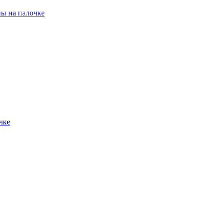
ны на палочке
чке