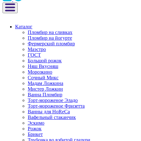
Каталог
Пломбир на сливках
Пломбир на йогурте
Фермерский пломбир
Маэстро
ГОСТ
Большой рожок
Няш Вкусняш
Морозкино
Сочный Микс
Мадам Ложкина
Мистер Ложкин
Ванна Пломбир
Торт-мороженое Эладо
Торт-мороженое Фризетта
Ванны для HoReCa
Вафельный стаканчик
Эскимо
Рожок
Брикет
Трубочка во взбитой глазури