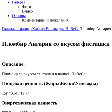
Галерея
Фото
Видео
Отзывы
Комментарии и пожелания
Главная страница
Каталог
Ванны для HoReCa
Пломбир Ангария 
Пломбир Ангария со вкусом фисташки
Описание:
Пломбир со вкусом фисташки в ванной HoReCa
Пищевая ценность (Жиры\Белки\Углеводы)
15г / 3,6г / 19,7г
Энергетическая ценность