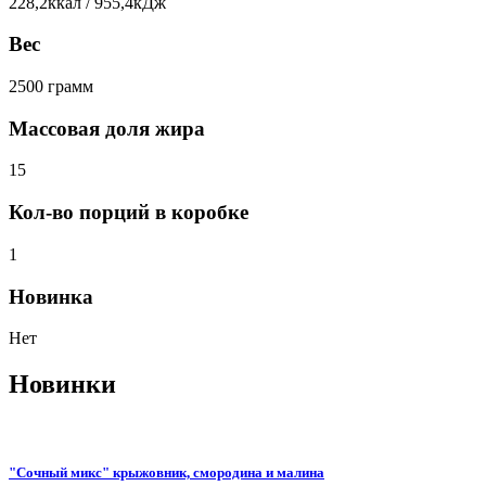
228,2ккал / 955,4кДж
Вес
2500 грамм
Массовая доля жира
15
Кол-во порций в коробке
1
Новинка
Нет
Новинки
"Сочный микс" крыжовник, смородина и малина