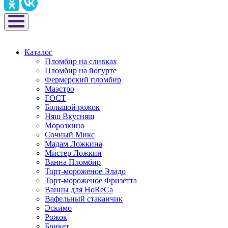
Каталог
Пломбир на сливках
Пломбир на йогурте
Фермерский пломбир
Маэстро
ГОСТ
Большой рожок
Няш Вкусняш
Морозкино
Сочный Микс
Мадам Ложкина
Мистер Ложкин
Ванна Пломбир
Торт-мороженое Эладо
Торт-мороженое Фризетта
Ванны для HoReCa
Вафельный стаканчик
Эскимо
Рожок
Брикет