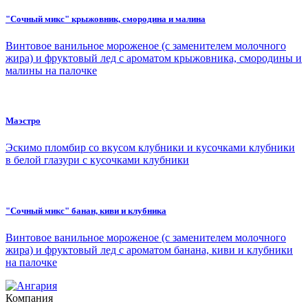
"Сочный микс" крыжовник, смородина и малина
Винтовое ванильное мороженое (с заменителем молочного
жира) и фруктовый лед с ароматом крыжовника, смородины и
малины на палочке
Маэстро
Эскимо пломбир со вкусом клубники и кусочками клубники
в белой глазури с кусочками клубники
"Сочный микс" банан, киви и клубника
Винтовое ванильное мороженое (с заменителем молочного
жира) и фруктовый лед с ароматом банана, киви и клубники
на палочке
Компания