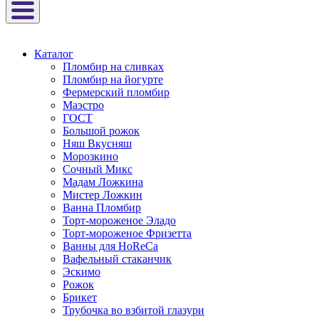
Каталог
Пломбир на сливках
Пломбир на йогурте
Фермерский пломбир
Маэстро
ГОСТ
Большой рожок
Няш Вкусняш
Морозкино
Сочный Микс
Мадам Ложкина
Мистер Ложкин
Ванна Пломбир
Торт-мороженое Эладо
Торт-мороженое Фризетта
Ванны для HoReCa
Вафельный стаканчик
Эскимо
Рожок
Брикет
Трубочка во взбитой глазури