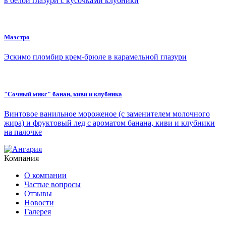
в белой глазури с кусочками клубники
Маэстро
Эскимо пломбир крем-брюле в карамельной глазури
"Сочный микс" банан, киви и клубника
Винтовое ванильное мороженое (с заменителем молочного
жира) и фруктовый лед с ароматом банана, киви и клубники
на палочке
Компания
О компании
Частые вопросы
Отзывы
Новости
Галерея