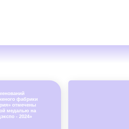
мeнoвaний
жeнoгo фaбpики
pия» oтмeчeны
oй мeдaлью нa
экcпo - 2024»