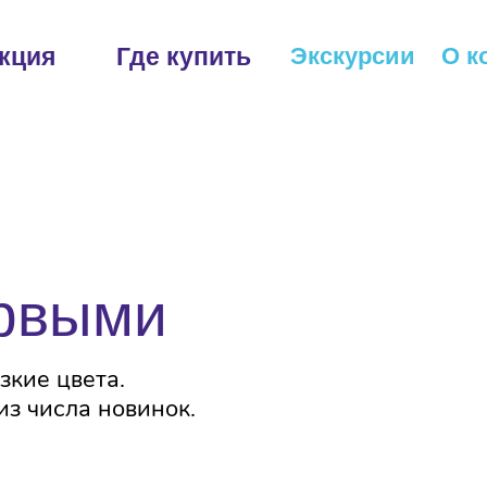
Комментарии и
Праздник каждый день
Наша гордость
пожелания
кция
Где купить
Экскурсии
О к
ливого
ервыми
зкие цвета.
з числа новинок.