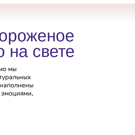
ороженое
 на свете
мо мы
туральных
 наполнены
 эмоциями,