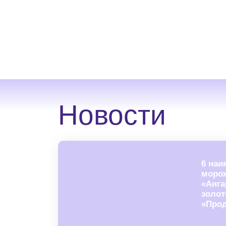
Новости
6 нaи
мopo
«Aнгa
зoлoт
«Пpoд